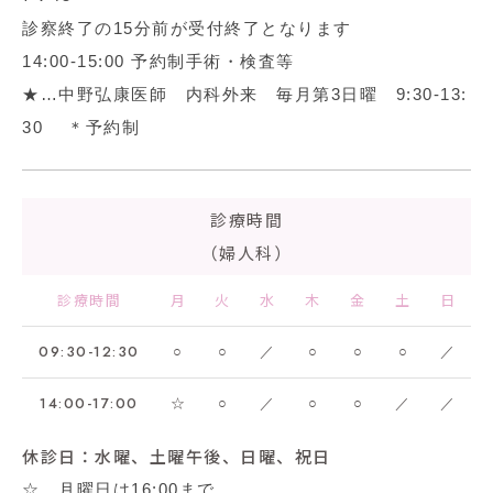
診察終了の15分前が受付終了となります
14:00-15:00 予約制手術・検査等
★…中野弘康医師 内科外来 毎月第3日曜 9:30-13:
30 ＊予約制
診療時間
（婦人科）
診療時間
月
火
水
木
金
土
日
09:30-12:30
○
○
／
○
○
○
／
14:00-17:00
☆
○
／
○
○
／
／
休診日：水曜、土曜午後、日曜、祝日
☆…月曜日は16:00まで