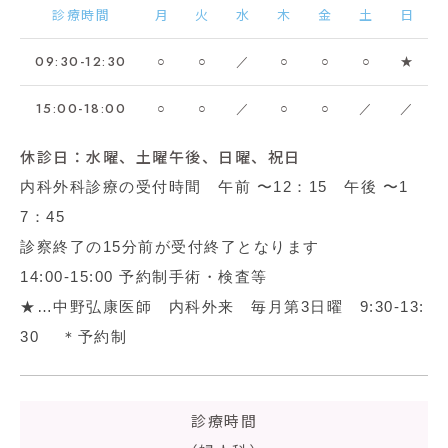
診療時間
月
火
水
木
金
土
日
09:30-12:30
○
○
／
○
○
○
★
15:00-18:00
○
○
／
○
○
／
／
休診日：水曜、土曜午後、日曜、祝日
内科外科診療の受付時間 午前 〜12：15 午後 〜1
7：45
診察終了の15分前が受付終了となります
14:00-15:00 予約制手術・検査等
★…中野弘康医師 内科外来 毎月第3日曜 9:30-13:
30 ＊予約制
診療時間