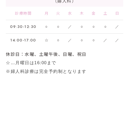
（婦人科）
診療時間
月
火
水
木
金
土
日
09:30-12:30
○
○
／
○
○
○
／
14:00-17:00
☆
○
／
○
○
／
／
休診日：水曜、土曜午後、日曜、祝日
☆…月曜日は16:00まで
※婦人科診療は完全予約制となります