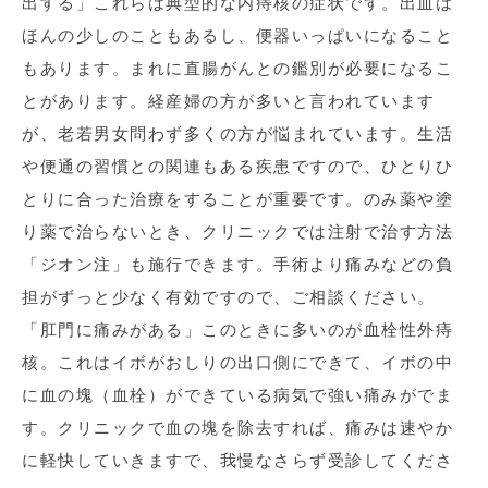
出する」これらは典型的な内痔核の症状です。出血は
ほんの少しのこともあるし、便器いっぱいになること
もあります。まれに直腸がんとの鑑別が必要になるこ
とがあります。経産婦の方が多いと言われています
が、老若男女問わず多くの方が悩まれています。生活
や便通の習慣との関連もある疾患ですので、ひとりひ
とりに合った治療をすることが重要です。のみ薬や塗
り薬で治らないとき、クリニックでは注射で治す方法
「ジオン注」も施行できます。手術より痛みなどの負
担がずっと少なく有効ですので、ご相談ください。
「肛門に痛みがある」このときに多いのが血栓性外痔
核。これはイボがおしりの出口側にできて、イボの中
に血の塊（血栓）ができている病気で強い痛みがでま
す。クリニックで血の塊を除去すれば、痛みは速やか
に軽快していきますで、我慢なさらず受診してくださ